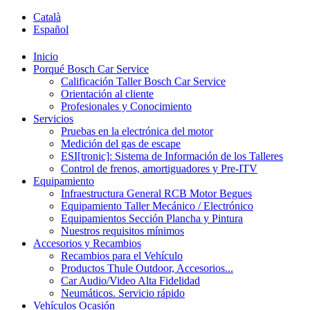
Català
Español
Inicio
Porqué Bosch Car Service
Calificación Taller Bosch Car Service
Orientación al cliente
Profesionales y Conocimiento
Servicios
Pruebas en la electrónica del motor
Medición del gas de escape
ESI[tronic]: Sistema de Información de los Talleres
Control de frenos, amortiguadores y Pre-ITV
Equipamiento
Infraestructura General RCB Motor Begues
Equipamiento Taller Mecánico / Electrónico
Equipamientos Sección Plancha y Pintura
Nuestros requisitos mínimos
Accesorios y Recambios
Recambios para el Vehículo
Productos Thule Outdoor, Accesorios...
Car Audio/Video Alta Fidelidad
Neumáticos. Servicio rápido
Vehículos Ocasión