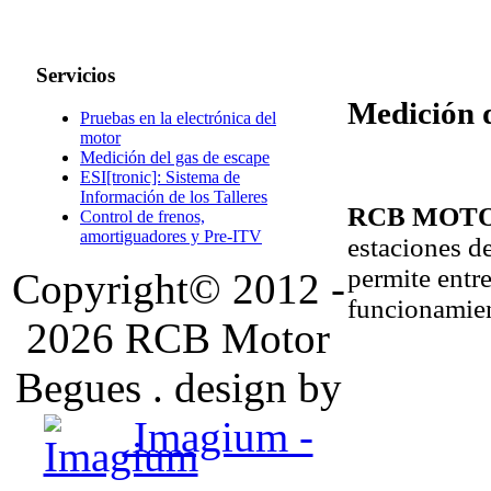
Servicios
Medición d
Pruebas en la electrónica del
motor
Medición del gas de escape
ESI[tronic]: Sistema de
Información de los Talleres
RCB MOTOR
Control de frenos,
amortiguadores y Pre-ITV
estaciones d
permite entr
Copyright© 2012 -
funcionamien
2026 RCB Motor
Begues . design by
Imagium -