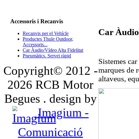
Accessoris
i Recanvis
Car Àudio/
Recanvis per el Vehícle
Productes Thule Outdoor,
Accessoris...
Car Àudio/Vídeo Alta Fidelitat
Pneumàtics. Servei ràpid
Sistemes car 
Copyright© 2012 -
marques de re
altaveus, equ
2026 RCB Motor
Begues . design by
Imagium -
Comunicació